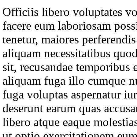
Officiis libero voluptates 
facere eum laboriosam possim
tenetur, maiores perferendi
aliquam necessitatibus quod
sit, recusandae temporibus 
aliquam fuga illo cumque 
fuga voluptas aspernatur iur
deserunt earum quas accusa
libero atque eaque molestia
ut optio exercitationem eum 